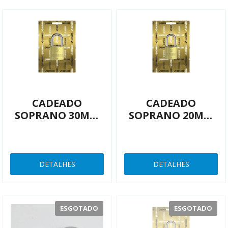
CADEADO
CADEADO
SOPRANO 30MM
SOPRANO 20MM
LATAO
LATAO
03009000370
03009.000170
DETALHES
DETALHES
ESGOTADO
ESGOTADO