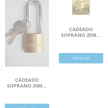
CADEADO
SOPRANO 25MM
LATAO
03009000270
DETALHES
CADEADO
SOPRANO 30MM
HASTE MÉDIA
LATÃO
3009002370