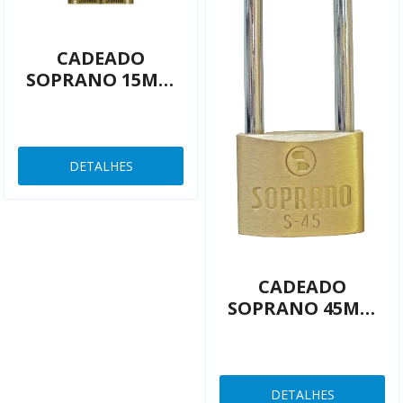
CADEADO
SOPRANO 15MM
MALA
03009001070
DETALHES
CADEADO
SOPRANO 45MM
HASTE LONGA
03009002670
DETALHES