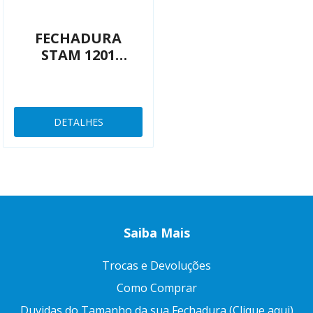
FECHADURA
STAM 1201
ENROLAR PAR
TETRA
DETALHES
Saiba Mais
Trocas e Devoluções
Como Comprar
Duvidas do Tamanho da sua Fechadura (Clique aqui)