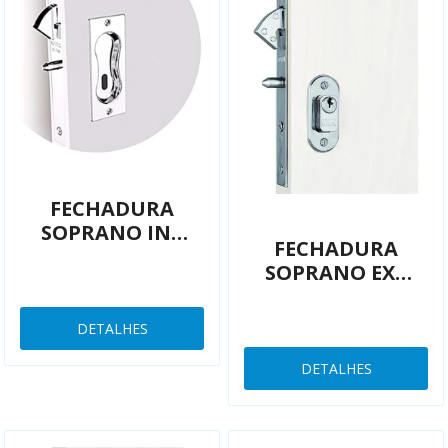
FECHADURA
SOPRANO INT
FECHADURA
CORRER
SOPRANO EXT
CROMADA
CORRER 18MM
03002055501
INOX
DETALHES
03001052701
DETALHES