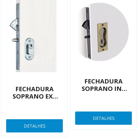
FECHADURA
SOPRANO INT
FECHADURA
CORRER
SOPRANO EXT
03002055515
CORRER INOX 29
ANTIQUE
MM 03001052901
DETALHES
DETALHES