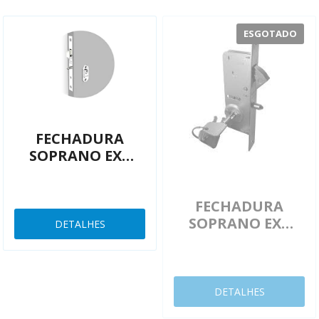
ESGOTADO
FECHADURA
SOPRANO EXT
CORRER INOX 40
MM 03001055501
FECHADURA
SOPRANO EXT
DETALHES
CORRER TETRA
29 MM
03001452901
DETALHES